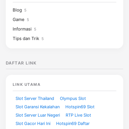
Blog
5
Game
5
Informasi
5
Tips dan Trik
5
DAFTAR LINK
LINK UTAMA
Slot Server Thailand
Olympus Slot
Slot Garansi Kekalahan
Hotspin69 Slot
Slot Server Luar Negeri
RTP Live Slot
Slot Gacor Hari Ini
Hotspin69 Daftar