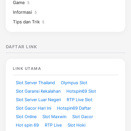
Game
5
Informasi
5
Tips dan Trik
5
DAFTAR LINK
LINK UTAMA
Slot Server Thailand
Olympus Slot
Slot Garansi Kekalahan
Hotspin69 Slot
Slot Server Luar Negeri
RTP Live Slot
Slot Gacor Hari Ini
Hotspin69 Daftar
Slot Online
Slot Maxwin
Slot Gacor
Hot spin 69
RTP Live
Slot Hoki